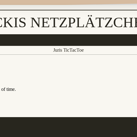
CKIS NETZPLÄTZCH
Juris TicTacToe